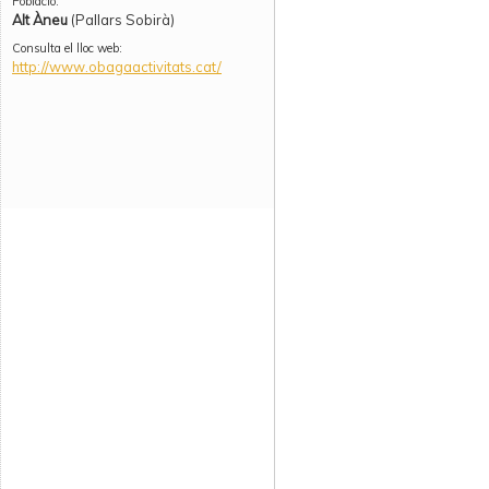
Població:
Alt Àneu
(Pallars Sobirà)
Consulta el lloc web:
http://www.obagaactivitats.cat/