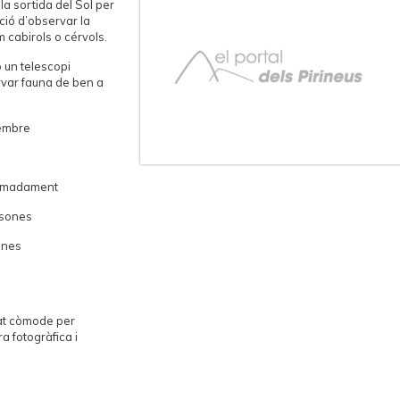
la sortida del Sol per
ció d’observar la
 cabirols o cérvols.
 un telescopi
ervar fauna de ben a
tembre
ximadament
rsones
ones
çat còmode per
 fotogràfica i