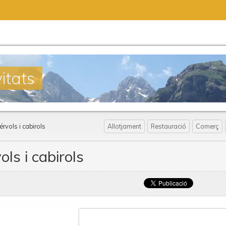
itats
érvols i cabirols
Allotjament
Restauració
Comerç
ols i cabirols