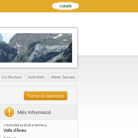
Català
Oci Nocturn
Activitats
Altres Serveis
Torna al calendari
Més Informació
L'Activitat es durà a terme a:
Valls d’Àneu