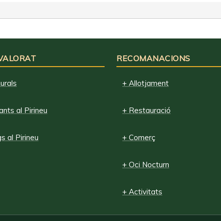
 VALORAT
RECOMANACIONS
urals
+ Allotjament
nts al Pirineu
+ Restauració
 al Pirineu
+ Comerç
+ Oci Nocturn
+ Activitats