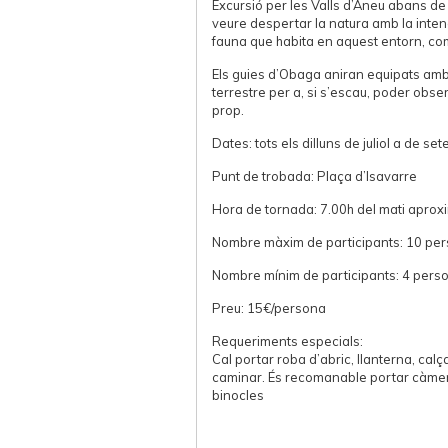
Excursió per les Valls d’Àneu abans de 
veure despertar la natura amb la inten
fauna que habita en aquest entorn, com
Els guies d’Obaga aniran equipats amb
terrestre per a, si s’escau, poder obs
prop.
Dates: tots els dilluns de juliol a de se
Punt de trobada: Plaça d’Isavarre
Hora de tornada: 7.00h del mati apro
Nombre màxim de participants: 10 pe
Nombre mínim de participants: 4 pers
Preu: 15€/persona
Requeriments especials:
Cal portar roba d’abric, llanterna, cal
caminar. És recomanable portar càmera
binocles