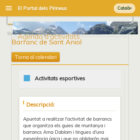
Català
Ets a
Portada
/
Agenda
/ Barranc de Sant Aniol
Agenda d'activitats
Barranc de Sant Aniol
Torna al calendari
Activitats esportives
Descripció:
Apuntat a realitzar l'activitat de barrancs
que organitza els guies de muntanya i
barrancs Ama Dablam i tingues d'una
experiència única i que no oblidaràs mai.