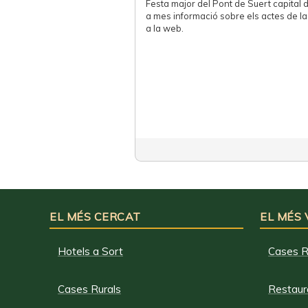
Festa major del Pont de Suert capital d
a mes informació sobre els actes de la
a la web.
EL MÉS CERCAT
EL MÉS
Hotels a Sort
Cases R
Cases Rurals
Restaura