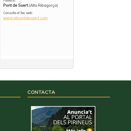
Població:
Pont de Suert
(Alta Ribagorça)
Consulta el lloc web:
www.elpontdesuert.com
CONTACTA