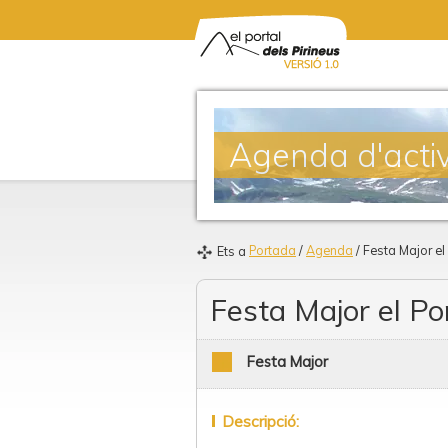
Agenda d'activ
Portada
/
Agenda
/ Festa Major el
Ets a
Festa Major el Po
Festa Major
Descripció: