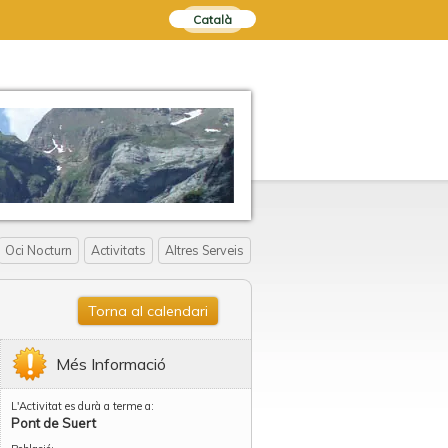
Català
Oci Nocturn
Activitats
Altres Serveis
Torna al calendari
Més Informació
L'Activitat es durà a terme a:
Pont de Suert