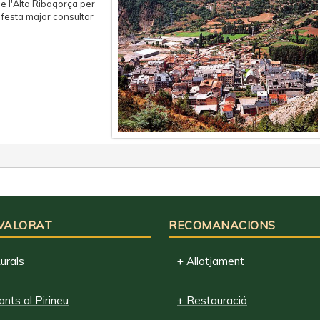
e l'Alta Ribagorça per
 festa major consultar
 VALORAT
RECOMANACIONS
urals
+ Allotjament
nts al Pirineu
+ Restauració