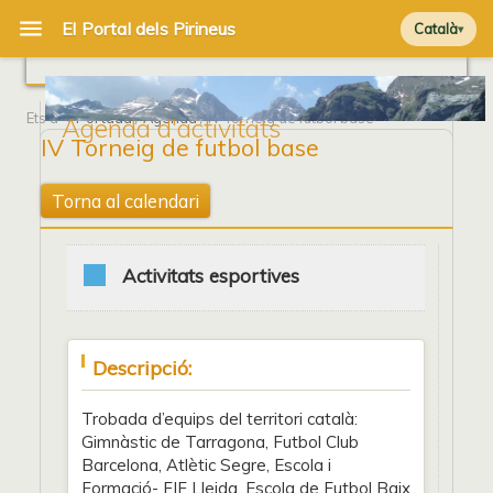
Català
Ets a
Portada
/
Agenda
/ IV Torneig de futbol base
Agenda d'activitats
IV Torneig de futbol base
Torna al calendari
Activitats esportives
Descripció:
Trobada d’equips del territori català:
Gimnàstic de Tarragona, Futbol Club
Barcelona, Atlètic Segre, Escola i
Formació- FIF Lleida, Escola de Futbol Baix