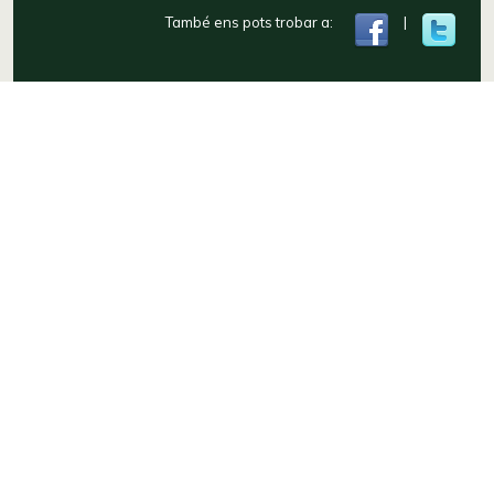
També ens pots trobar a:
|