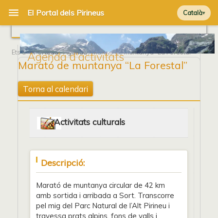
Català
Ets a
Portada
/
Agenda
/ Marató de muntanya “La Forestal”
Agenda d'activitats
Marató de muntanya “La Forestal”
Torna al calendari
Activitats culturals
Descripció:
Marató de muntanya circular de 42 km
amb sortida i arribada a Sort. Transcorre
pel mig del Parc Natural de l’Alt Pirineu i
travessa prats alpins, fons de valls i