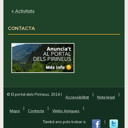
+ Activitats
CONTACTA
© El portal dels Pirineus, 2014
|
|
|
Accessibilitat
Nota legal
|
|
|
Mapa
Contacta
Webs Amigues
També ens pots trobar a:
|