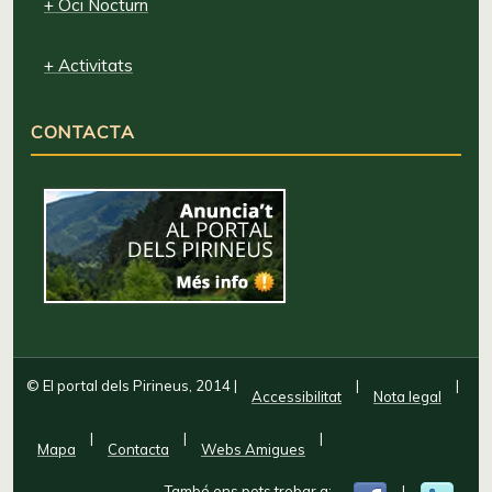
+ Oci Nocturn
+ Activitats
CONTACTA
© El portal dels Pirineus, 2014
|
|
|
Accessibilitat
Nota legal
|
|
|
Mapa
Contacta
Webs Amigues
També ens pots trobar a:
|