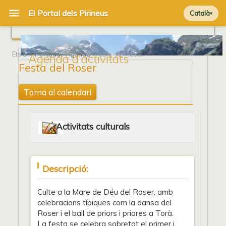
Català
Ets a
Portada
/
Agenda
/ Festa del Roser
Agenda d'activitats
Festa del Roser
Torna al calendari
Activitats culturals
Descripció:
Culte a la Mare de Déu del Roser, amb
celebracions típiques com la dansa del
Roser i el ball de priors i priores a Torà.
La festa se celebra sobretot el primer i