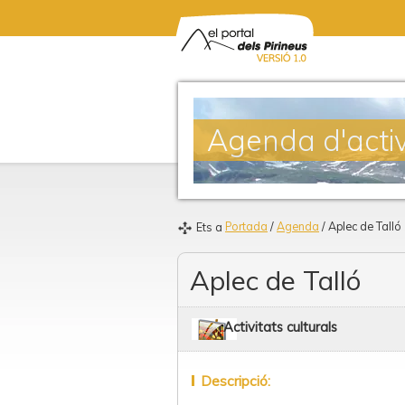
Agenda d'activ
Portada
/
Agenda
/ Aplec de Talló
Ets a
Aplec de Talló
Activitats culturals
Descripció: