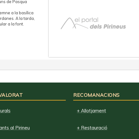
luns de Pasqua
lemne a la basílica
rdanes. A la tarda,
lar a la font.
 VALORAT
RECOMANACIONS
urals
+ Allotjament
nts al Pirineu
+ Restauració