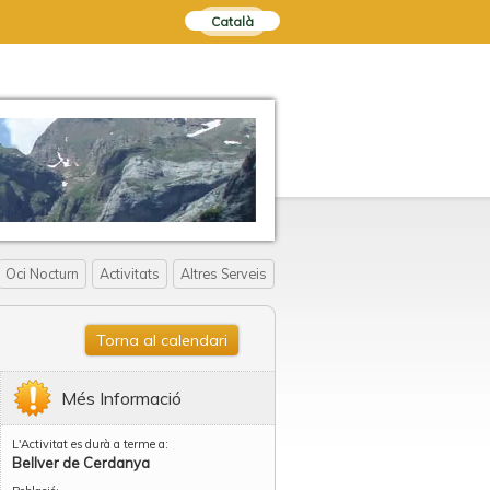
Català
Oci Nocturn
Activitats
Altres Serveis
Torna al calendari
Més Informació
L'Activitat es durà a terme a:
Bellver de Cerdanya