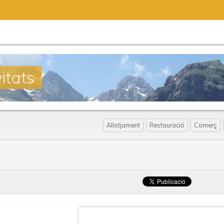
itats
Allotjament
Restauració
Comerç