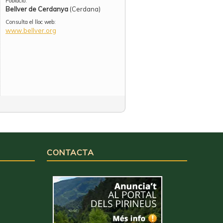
Població:
Bellver de Cerdanya
(Cerdana)
Consulta el lloc web:
www.bellver.org
CONTACTA