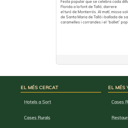
Festa popular que se celebra cada dil
Florida a la font de Talló, darrere
el turó de Monterrós. Al matí, missa so
de Santa Maria de Talló i ballada de sa
caramelles i corrandes i el “ballet” popu
EL MÉS CERCAT
EL MÉS
Hotels a Sort
Cases R
Cases Rurals
Restaura