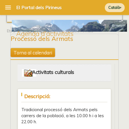
Català
Ets a
Portada
/
Agenda
/ Processó dels Armats
Agenda d'activitats
Processó dels Armats
Torna al calendari
Activitats culturals
Descripció:
Tradicional processó dels Armats pels
carrers de la població, a les 10.00 h i a les
22.00 h.