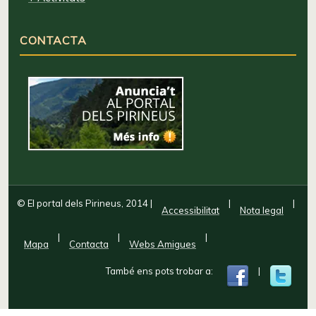
CONTACTA
© El portal dels Pirineus, 2014
|
|
|
Accessibilitat
Nota legal
|
|
|
Mapa
Contacta
Webs Amigues
També ens pots trobar a:
|