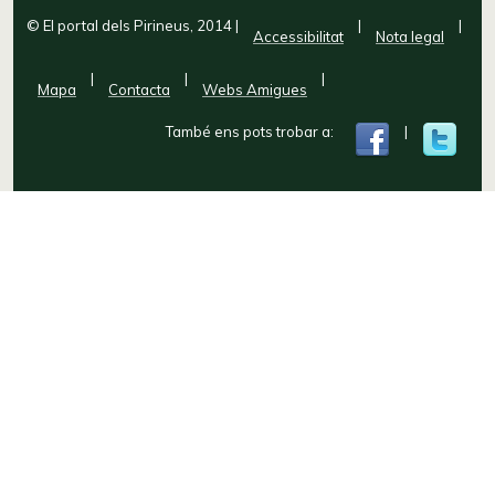
© El portal dels Pirineus, 2014
|
|
|
Accessibilitat
Nota legal
|
|
|
Mapa
Contacta
Webs Amigues
També ens pots trobar a:
|