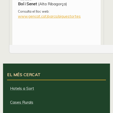
Boí i Senet
(Alta Ribagorça)
Consulta el lloc web:
www.gencat.cat/parcs/aiguestortes
EL MÉS CERCAT
Hotels a Sort
Cases Rurals