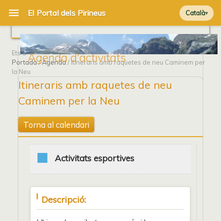
Català
Ets a
Agenda d'activitats
Portada
/
Agenda
/ Itineraris amb raquetes de neu Caminem per
la Neu
Itineraris amb raquetes de neu
Caminem per la Neu
Torna al calendari
Activitats esportives
Descripció: