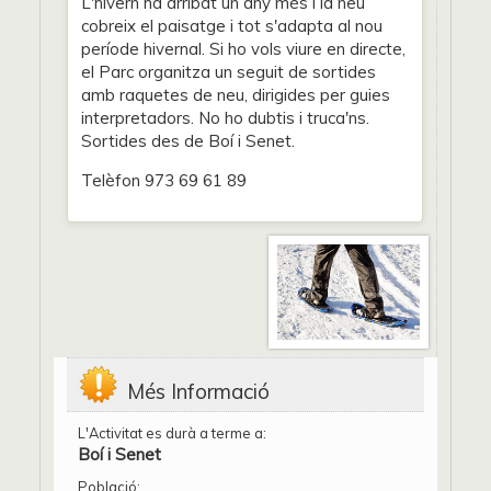
L'hivern ha arribat un any més i la neu
cobreix el paisatge i tot s'adapta al nou
període hivernal. Si ho vols viure en directe,
el Parc organitza un seguit de sortides
amb raquetes de neu, dirigides per guies
interpretadors. No ho dubtis i truca'ns.
Sortides des de Boí i Senet.
Telèfon 973 69 61 89
Més Informació
L'Activitat es durà a terme a:
Boí i Senet
Població: