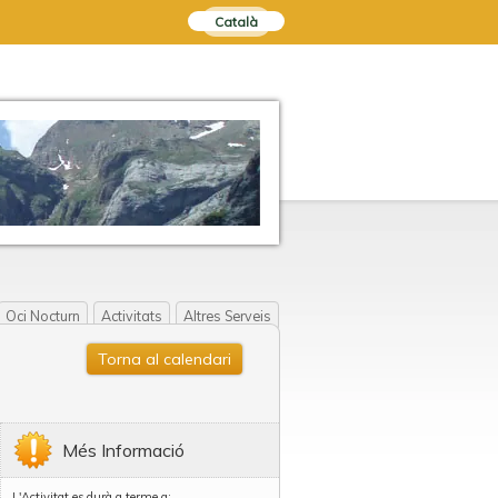
Català
Oci Nocturn
Activitats
Altres Serveis
Torna al calendari
Més Informació
L'Activitat es durà a terme a: