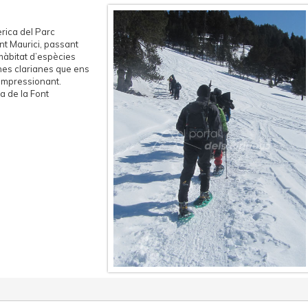
èrica del Parc
nt Maurici, passant
 hàbitat d’espècies
nes clarianes que ens
impressionant.
la de la Font