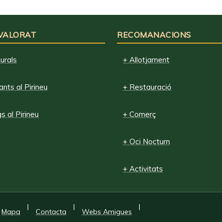
 VALORAT
RECOMANACIONS
urals
+ Allotjament
nts al Pirineu
+ Restauració
 al Pirineu
+ Comerç
+ Oci Nocturn
+ Activitats
|
|
|
Mapa
Contacta
Webs Amigues