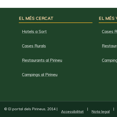
EL MÉS CERCAT
EL MÉS
Hotels a Sort
Cases R
Cases Rurals
Restaura
Restaurants al Pirineu
Campings
Campings al Pirineu
© El portal dels Pirineus, 2014
|
|
|
Accessibilitat
Nota legal