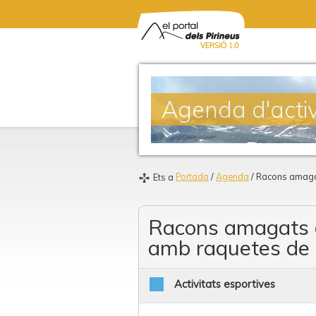
Agenda d'activ
Portada
/
Agenda
/ Racons amagat
Ets a
Racons amagats d
amb raquetes de
Activitats esportives