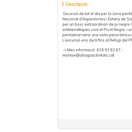
Descripció:
Excursió de tot el dia per la zona perif
Nacional d’Aigüestortes i Estany de Sa
per un bosc extraordinari de pi negre,
emblemàtiques com el Picot Negre, i u
permetran tenir una vista panoràmica 
L’excursió ens durà fins al Refugi del P
-> Mes informació: 619 93 82 67 -
montse@obagaactivitats.cat