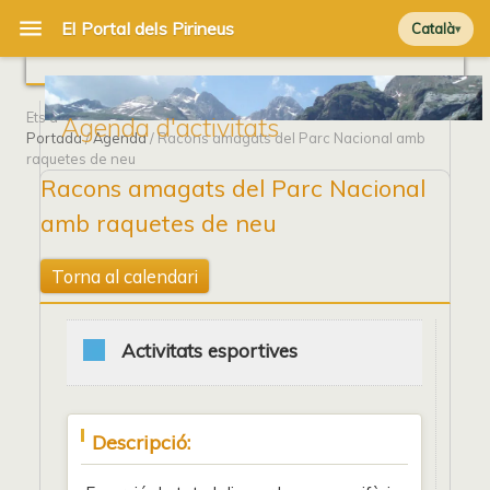
Català
Ets a
Agenda d'activitats
Portada
/
Agenda
/ Racons amagats del Parc Nacional amb
raquetes de neu
Racons amagats del Parc Nacional
amb raquetes de neu
Torna al calendari
Activitats esportives
Descripció: