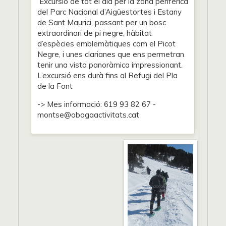
Excursió de tot el dia per la zona perifèrica
del Parc Nacional d’Aigüestortes i Estany
de Sant Maurici, passant per un bosc
extraordinari de pi negre, hàbitat
d’espècies emblemàtiques com el Picot
Negre, i unes clarianes que ens permetran
tenir una vista panoràmica impressionant.
L’excursió ens durà fins al Refugi del Pla
de la Font
-> Mes informació: 619 93 82 67 -
montse@obagaactivitats.cat