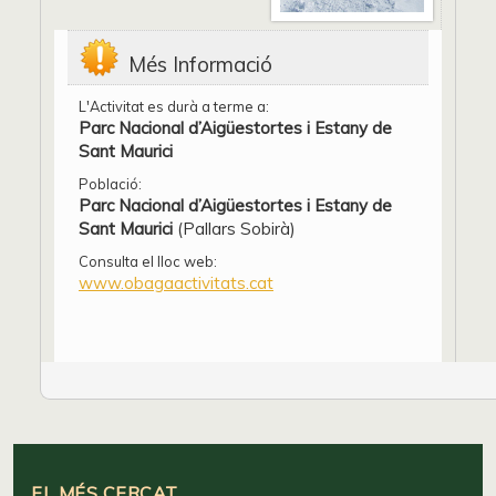
Més Informació
L'Activitat es durà a terme a:
Parc Nacional d’Aigüestortes i Estany de
Sant Maurici
Població:
Parc Nacional d’Aigüestortes i Estany de
Sant Maurici
(Pallars Sobirà)
Consulta el lloc web:
www.obagaactivitats.cat
EL MÉS CERCAT