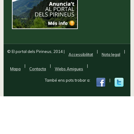
© El portal dels Pirineus, 2014
|
|
|
Accessibilitat
Nota legal
|
|
|
Mapa
Contacta
Webs Amigues
També ens pots trobar a:
|