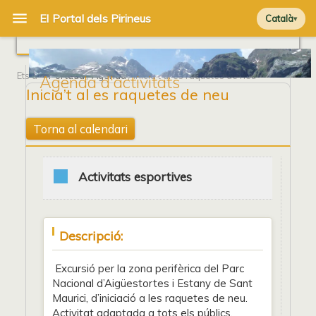
Català
Ets a
Portada
/
Agenda
/ Inicia’t al es raquetes de neu
Agenda d'activitats
Inicia’t al es raquetes de neu
Torna al calendari
Activitats esportives
Descripció:
Excursió per la zona perifèrica del Parc
Nacional d’Aigüestortes i Estany de Sant
Maurici, d’iniciació a les raquetes de neu.
Activitat adaptada a tots els públics,