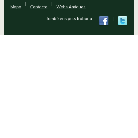
|
|
|
Mapa
Contacta
Webs Amigues
També ens pots trobar a:
|