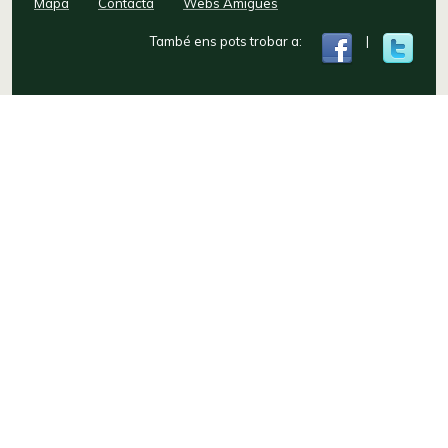
Mapa
Contacta
Webs Amigues
També ens pots trobar a:
|