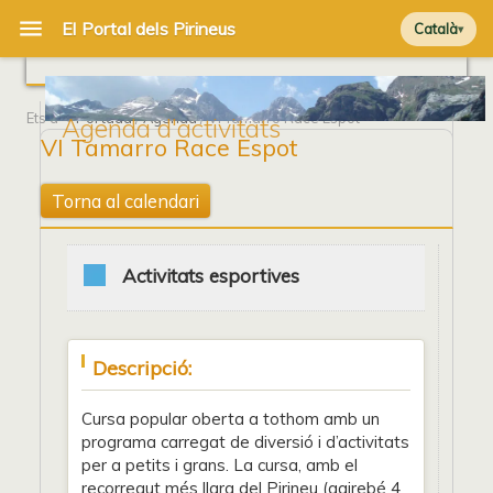
Català
Ets a
Portada
/
Agenda
/ VI Tamarro Race Espot
Agenda d'activitats
VI Tamarro Race Espot
Torna al calendari
Activitats esportives
Descripció:
Cursa popular oberta a tothom amb un
programa carregat de diversió i d’activitats
per a petits i grans. La cursa, amb el
recorregut més llarg del Pirineu (gairebé 4