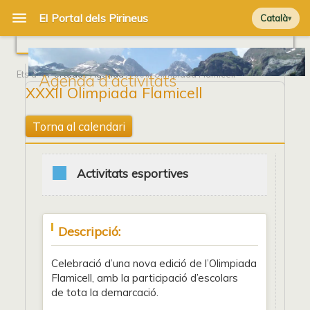
Català
Ets a
Portada
/
Agenda
/ XXXII Olimpiada Flamicell
Agenda d'activitats
XXXII Olimpiada Flamicell
Torna al calendari
Activitats esportives
Descripció:
Celebració d’una nova edició de l’Olimpiada
Flamicell, amb la participació d’escolars
de tota la demarcació.