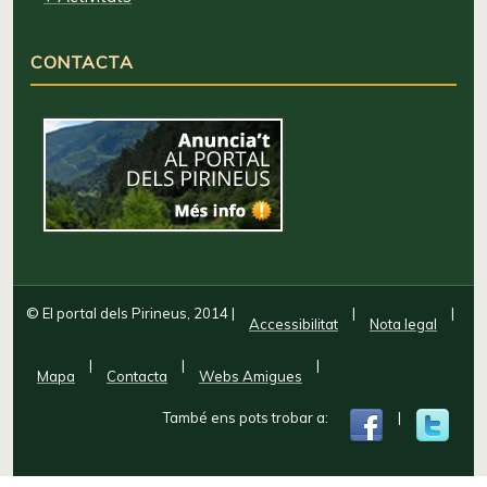
CONTACTA
© El portal dels Pirineus, 2014
|
|
|
Accessibilitat
Nota legal
|
|
|
Mapa
Contacta
Webs Amigues
També ens pots trobar a:
|