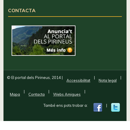
CONTACTA
© El portal dels Pirineus, 2014
|
|
|
Accessibilitat
Nota legal
|
|
|
Mapa
Contacta
Webs Amigues
També ens pots trobar a:
|