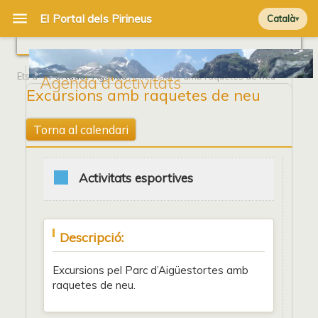
Català
Ets a
Portada
/
Agenda
/ Excursions amb raquetes de neu
Agenda d'activitats
Excursions amb raquetes de neu
Torna al calendari
Activitats esportives
Descripció:
Excursions pel Parc d’Aigüestortes amb
raquetes de neu.