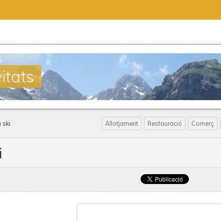
itats
 ski
Allotjament
Restauració
Comerç
i