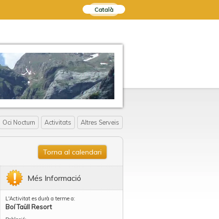
Català
Oci Nocturn
Activitats
Altres Serveis
Torna al calendari
Més Informació
L'Activitat es durà a terme a:
Boí Taüll Resort