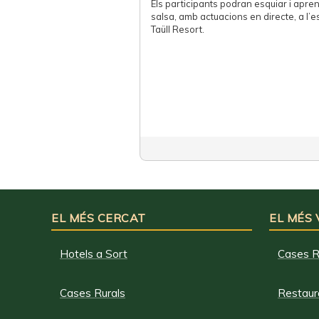
Els participants podran esquiar i apren
salsa, amb actuacions en directe, a l’e
Taüll Resort.
EL MÉS CERCAT
EL MÉS
Hotels a Sort
Cases R
Cases Rurals
Restaura