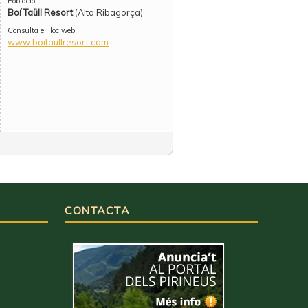
Població:
Boí Taüll Resort
(Alta Ribagorça)
Consulta el lloc web:
www.boitaullresort.com
CONTACTA