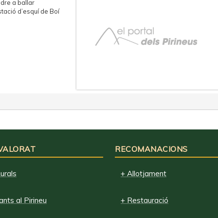
dre a ballar
stació d’esquí de Boí
 VALORAT
RECOMANACIONS
urals
+ Allotjament
nts al Pirineu
+ Restauració