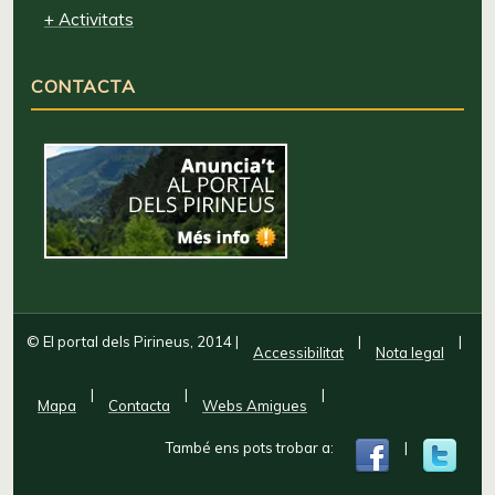
+ Activitats
CONTACTA
© El portal dels Pirineus, 2014
|
|
|
Accessibilitat
Nota legal
|
|
|
Mapa
Contacta
Webs Amigues
També ens pots trobar a:
|