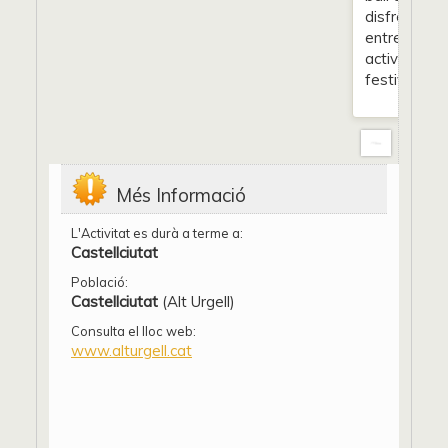
disfresses,
entre d’altr
activitats
festives.
Més Informació
L'Activitat es durà a terme a:
Castellciutat
Població:
Castellciutat
(Alt Urgell)
Consulta el lloc web:
www.alturgell.cat