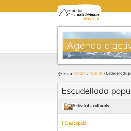
Agenda d'activ
Portada
/
Agenda
/ Escudellada p
Ets a
Escudellada popu
Activitats culturals
Descripció: