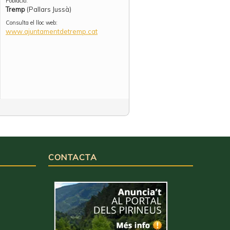
Població:
Tremp
(Pallars Jussà)
Consulta el lloc web:
www.ajuntamentdetremp.cat
CONTACTA