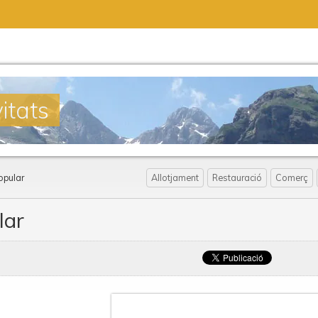
itats
opular
Allotjament
Restauració
Comerç
lar