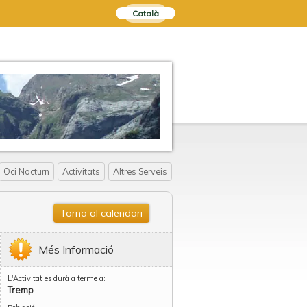
Català
Oci Nocturn
Activitats
Altres Serveis
Torna al calendari
Més Informació
L'Activitat es durà a terme a:
Tremp