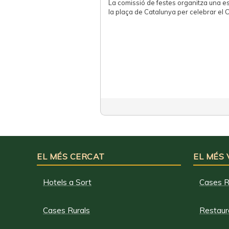
La comissió de festes organitza una e
la plaça de Catalunya per celebrar el 
EL MÉS CERCAT
EL MÉS
Hotels a Sort
Cases R
Cases Rurals
Restaura