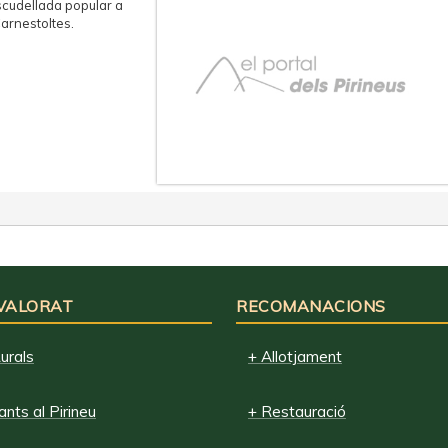
scudellada popular a
Carnestoltes.
 VALORAT
RECOMANACIONS
urals
+ Allotjament
nts al Pirineu
+ Restauració