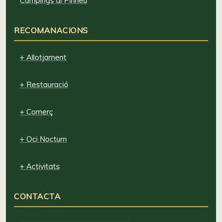
Campings al Pirineu
RECOMANACIONS
+ Allotjament
+ Restauració
+ Comerç
+ Oci Nocturn
+ Activitats
CONTACTA