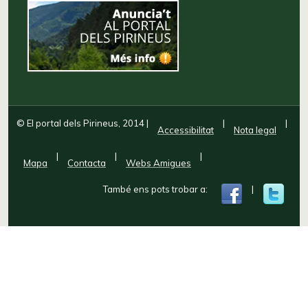
© El portal dels Pirineus, 2014
|
|
|
Accessibilitat
Nota legal
|
|
|
Mapa
Contacta
Webs Amigues
També ens pots trobar a:
|