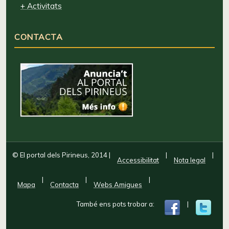
+ Activitats
CONTACTA
© El portal dels Pirineus, 2014
|
|
|
Accessibilitat
Nota legal
|
|
|
Mapa
Contacta
Webs Amigues
També ens pots trobar a:
|