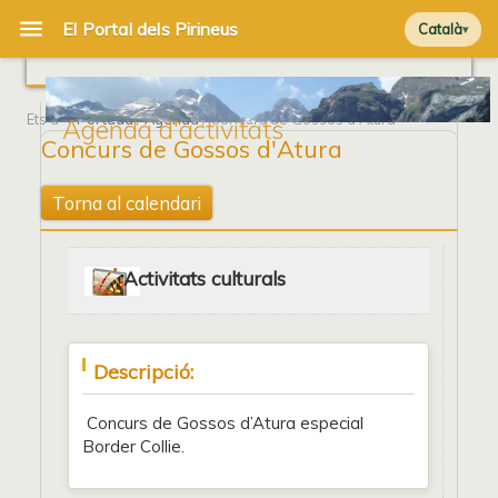
Català
Ets a
Portada
/
Agenda
/ Concurs de Gossos d'Atura
Agenda d'activitats
Concurs de Gossos d'Atura
Torna al calendari
Activitats culturals
Descripció:
Concurs de Gossos d’Atura especial
Border Collie.