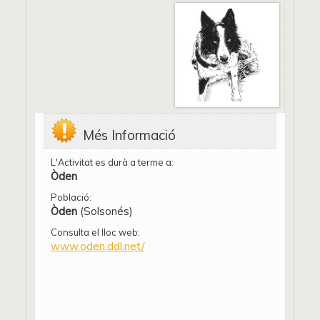
Més Informació
L'Activitat es durà a terme a:
Òden
Població:
Òden
(Solsonés)
Consulta el lloc web:
www.oden.ddl.net/