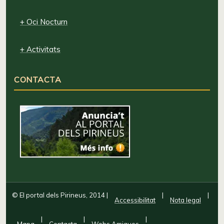
+ Oci Nocturn
+ Activitats
CONTACTA
© El portal dels Pirineus, 2014
|
|
|
Accessibilitat
Nota legal
|
|
|
Mapa
Contacta
Webs Amigues