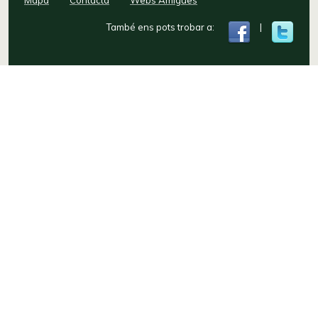
També ens pots trobar a:
|