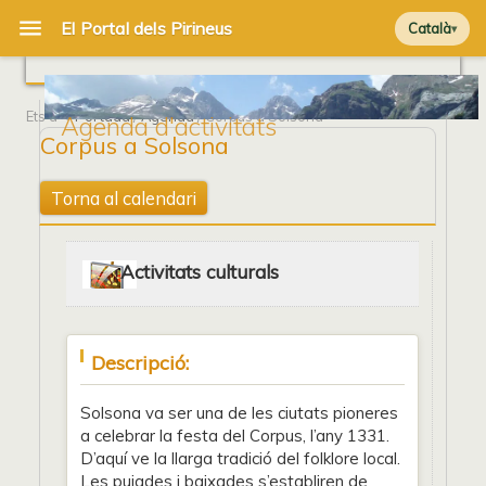
Català
Ets a
Portada
/
Agenda
/ Corpus a Solsona
Agenda d'activitats
Corpus a Solsona
Torna al calendari
Activitats culturals
Descripció:
Solsona va ser una de les ciutats pioneres
a celebrar la festa del Corpus, l’any 1331.
D’aquí ve la llarga tradició del folklore local.
Les pujades i baixades s’establiren de