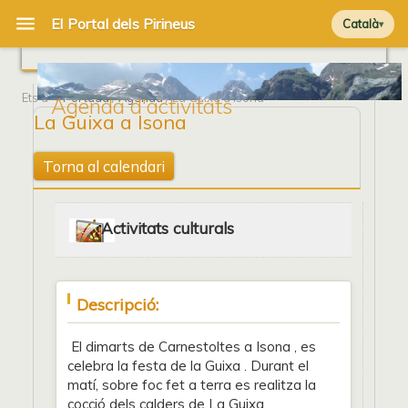
Català
Ets a
Portada
/
Agenda
/ La Guixa a Isona
Agenda d'activitats
La Guixa a Isona
Torna al calendari
Activitats culturals
Descripció:
El dimarts de Carnestoltes a Isona , es
celebra la festa de la Guixa . Durant el
matí, sobre foc fet a terra es realitza la
cocció dels calders de La Guixa.