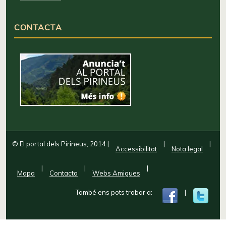
CONTACTA
© El portal dels Pirineus, 2014
|
|
|
Accessibilitat
Nota legal
|
|
|
Mapa
Contacta
Webs Amigues
També ens pots trobar a:
|