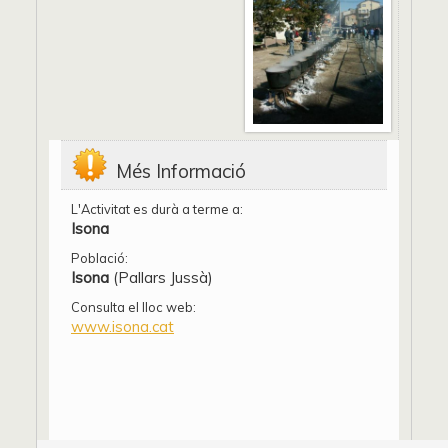
Més Informació
L'Activitat es durà a terme a:
Isona
Població:
Isona
(Pallars Jussà)
Consulta el lloc web:
www.isona.cat