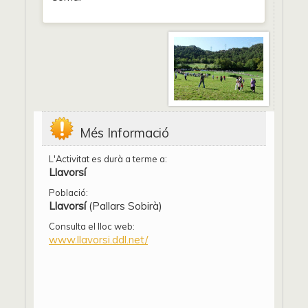
Més Informació
L'Activitat es durà a terme a:
Llavorsí
Població:
Llavorsí
(Pallars Sobirà)
Consulta el lloc web:
www.llavorsi.ddl.net/