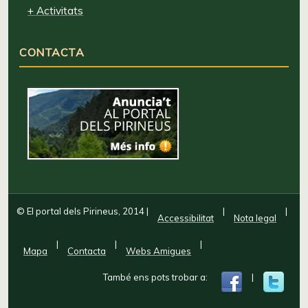
+ Activitats
CONTACTA
© El portal dels Pirineus, 2014
|
|
|
Accessibilitat
Nota legal
|
|
|
Mapa
Contacta
Webs Amigues
També ens pots trobar a:
|