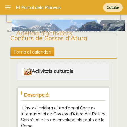
Català
Ets a
Portada
/
Agenda
/ Concurs de Gossos d'Atura
Agenda d'activitats
Concurs de Gossos d'Atura
Torna al calendari
Activitats culturals
Descripció:
Llavorsí celebra el tradicional Concurs
Internacional de Gossos d’Atura del Pallars
Sobirà, que es desenvolupa als prats de la
Coma.