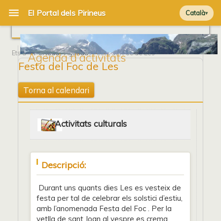
Català
Ets a
Portada
/
Agenda
/ Festa del Foc de Les
Agenda d'activitats
Festa del Foc de Les
Torna al calendari
Activitats culturals
Descripció:
Durant uns quants dies Les es vesteix de
festa per tal de celebrar els solstici d’estiu,
amb l’anomenada Festa del Foc . Per la
vetlla de sant Joan al vespre es crema