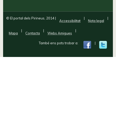
© El portal dels Pirineus, 2014
|
|
|
Accessibilitat
Nota legal
|
|
|
Mapa
Contacta
Webs Amigues
També ens pots trobar a:
|