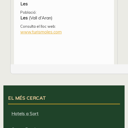
Les
Població:
Les
(Vall d'Aran)
Consulta el lloc web:
www.turismoles.com
EL MÉS CERCAT
Hotels a Sort