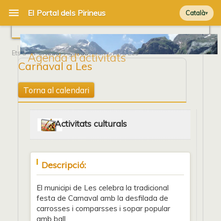
Català
Ets a
Portada
/
Agenda
/ Carnaval a Les
Agenda d'activitats
Carnaval a Les
Torna al calendari
Activitats culturals
Descripció:
El municipi de Les celebra la tradicional
festa de Carnaval amb la desfilada de
carrosses i comparsses i sopar popular
amb ball.