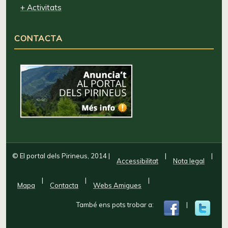
+ Activitats
CONTACTA
© El portal dels Pirineus, 2014
|
|
|
Accessibilitat
Nota legal
|
|
|
Mapa
Contacta
Webs Amigues
També ens pots trobar a:
|