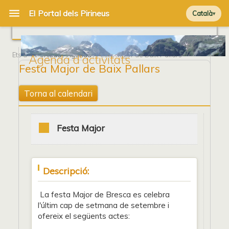
Català
Ets a
Portada
/
Agenda
/ Festa Major de Baix Pallars
Agenda d'activitats
Festa Major de Baix Pallars
Torna al calendari
Festa Major
Descripció:
La festa Major de Bresca es celebra
l'últim cap de setmana de setembre i
ofereix el següents actes: