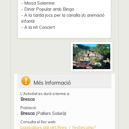
- Missa Solemne
- Dinar Popular amb Bingo
- A la tarda jocs per la canalla i/o animació
infantil
- A la nit Concert
Més Informació
L'Activitat es durà a terme a:
Bresca
Població:
Bresca
(Pallars Sobirà)
Consulta el lloc web:
baixpallars.ddl.net/fires_i_festes.php?