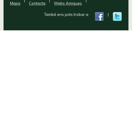
|
|
|
Mapa
Contacta
Webs Amigues
També ens pots trobar a:
|