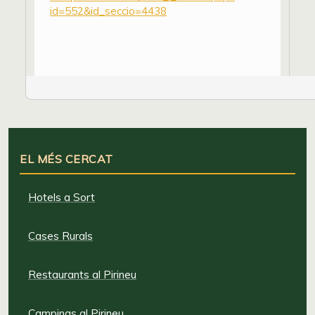
id=552&id_seccio=4438
EL MÉS CERCAT
Hotels a Sort
Cases Rurals
Restaurants al Pirineu
Campings al Pirineu