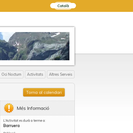
Català
Oci Nocturn
Activitats
Altres Serveis
Torna al calendari
Més Informació
L'Activitat es durà a terme a:
Barruera