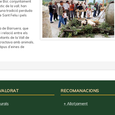
de Boí, conjuntament
tic de la vall, han
 una tradició perduda
e Sant Feliu i pels
ra de Barruera, que
i relació entre els
tants de la Vall de
 tractava amb animals,
tipus d’eines de
 VALORAT
RECOMANACIONS
urals
+ Allotjament