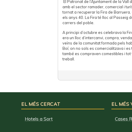
El Patronat de l’Ajuntament de la Vall 
amb el sector ramader, comercial i turís
tornat a recuperar la Fira de Barruera,
els anys 40. La Fira té lloc al Passeig d
carrers del poble.
A principi d’octubre es celebrava la Fi
era un lloc d’intercanvi, compra, venda 
veïns de la comunitat formada pels habi
Boí, on no sols es comercialitzava i es
també es compraven comestibles i tot 
treball.
EL MÉS CERCAT
EL MÉS
Hotels a Sort
Cases R