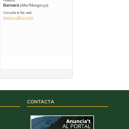
Població:
Barruera
(Alta Ribagorça)
Consulta el lloc web:
www.vallboi.com
CONTACTA