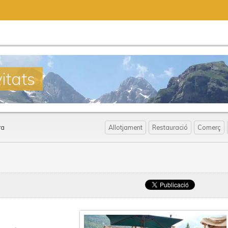
itats
ra
Allotjament
Restauració
Comerç