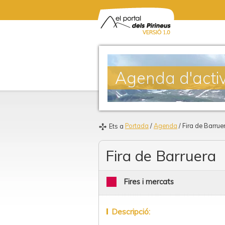
Agenda d'activ
Portada
/
Agenda
/ Fira de Barrue
Ets a
Fira de Barruera
Fires i mercats
Descripció: