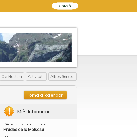
Català
Oci Nocturn
Activitats
Altres Serveis
Torna al calendari
Més Informació
L'Activitat es durà a terme a:
Prades de la Molsosa