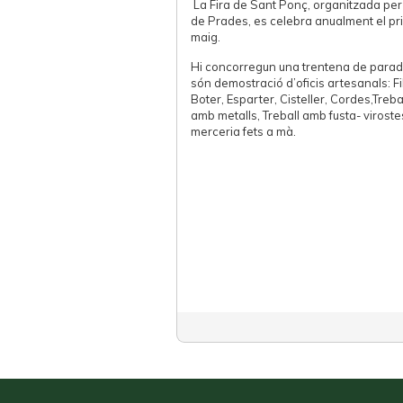
La Fira de Sant Ponç, organitzada per 
de Prades, es celebra anualment el p
maig.
Hi concorregun una trentena de parade
són demostració d’oficis artesanals: Fi
Boter, Esparter, Cisteller, Cordes,Trebal
amb metalls, Treball amb fusta- viroste
merceria fets a mà.