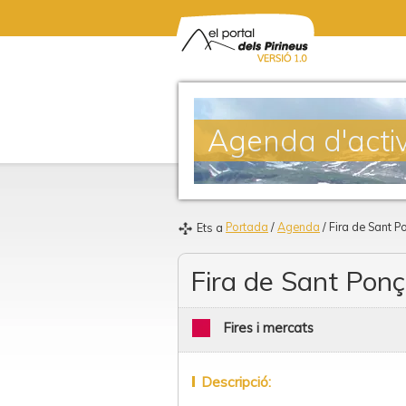
Agenda d'activ
Portada
/
Agenda
/ Fira de Sant P
Ets a
Fira de Sant Ponç
Fires i mercats
Descripció: