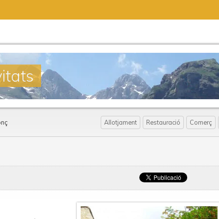
itats
onç
Allotjament
Restauració
Comerç