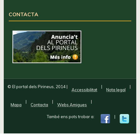
CONTACTA
© El portal dels Pirineus, 2014
|
|
|
Accessibilitat
Nota legal
|
|
|
Mapa
Contacta
Webs Amigues
També ens pots trobar a:
|