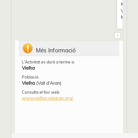
Municipi
Vielha e
Mijaran.
Més Informació
L'Activitat es durà a terme a:
Vielha
Població:
Vielha
(Vall d'Aran)
Consulta el lloc web:
www.vielha-mijaran.org/