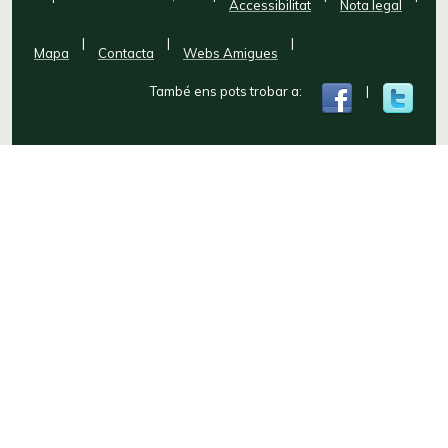
Accessibilitat
Nota legal
|
|
|
Mapa
Contacta
Webs Amigues
També ens pots trobar a:
|