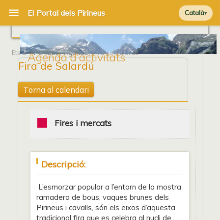
Català
Ets a
Portada
/
Agenda
/ Fira de Salardú
Agenda d'activitats
Fira de Salardú
Torna al calendari
Fires i mercats
Descripció:
L’esmorzar popular a l’entorn de la mostra
ramadera de bous, vaques brunes dels
Pirineus i cavalls, són els eixos d’aquesta
tradicional fira que es celebra al nucli de