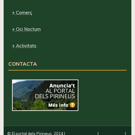
+ Comerç
+ Oci Nocturn
+ Activitats
CONTACTA
© El portal dels Pirineus, 2014
|
|
|