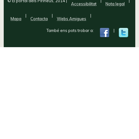
© El portal dels Pirineus, 2014
|
|
|
Accessibilitat
Nota legal
|
|
|
Mapa
Contacta
Webs Amigues
També ens pots trobar a:
|