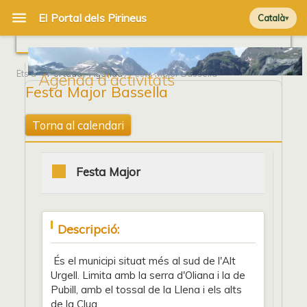
Català
Ets a
Portada
/
Agenda
/ Festa Major Bassella
Agenda d'activitats
Festa Major Bassella
Torna al calendari
Festa Major
Descripció:
És el municipi situat més al sud de l'Alt
Urgell. Limita amb la serra d'Oliana i la de
Pubill, amb el tossal de la Llena i els alts
de la Clua.