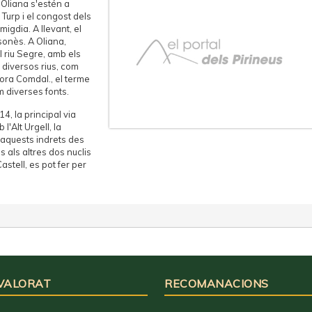
'Oliana s'estén a
 Turp i el congost dels
 migdia. A llevant, el
sonès. A Oliana,
l riu Segre, amb els
 diversos rius, com
 Mora Comdal., el terme
em diverses fonts.
4, la principal via
'Alt Urgell, la
 aquests indrets des
s als altres dos nuclis
astell, es pot fer per
 VALORAT
RECOMANACIONS