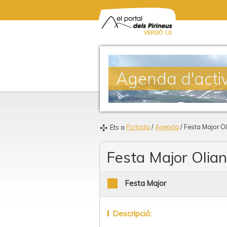
Agenda d'activ
Portada
/
Agenda
/ Festa Major O
Ets a
Festa Major Olia
Festa Major
Descripció: