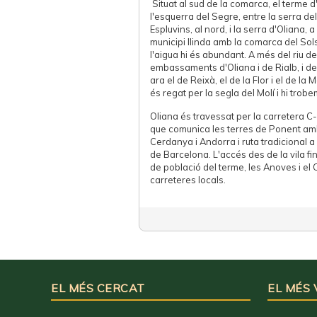
Situat al sud de la comarca, el terme d
l'esquerra del Segre, entre la serra del
Espluvins, al nord, i la serra d'Oliana, a
municipi llinda amb la comarca del Sol
l'aigua hi és abundant. A més del riu de
embassaments d'Oliana i de Rialb, i de
ara el de Reixà, el de la Flor i el de la
és regat per la segla del Molí i hi trob
Oliana és travessat per la carretera C-1
que comunica les terres de Ponent amb l
Cerdanya i Andorra i ruta tradicional a
de Barcelona. L'accés des de la vila fin
de població del terme, les Anoves i el C
carreteres locals.
EL MÉS CERCAT
EL MÉS