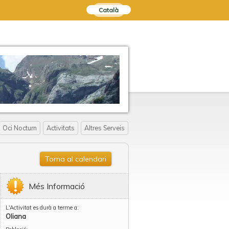
Català
Oci Nocturn
Activitats
Altres Serveis
Torna al calendari
Més Informació
L'Activitat es durà a terme a:
Oliana