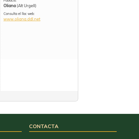
Població:
Oliana
(Alt Urgell)
Consulta el lloc web:
www.oliana.ddl.net
CONTACTA