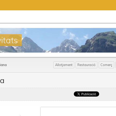
itats
liana
Allotjament
Restauració
Comerç
na