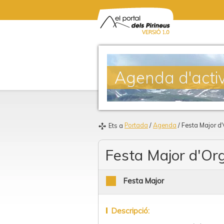
Agenda d'activ
Portada
/
Agenda
/ Festa Major d
Ets a
Festa Major d'Or
Festa Major
Descripció: