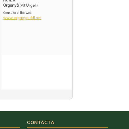
Població:
Organyà
(Alt Urgell)
Consulta el lloc web:
www.organya.ddl.net
CONTACTA