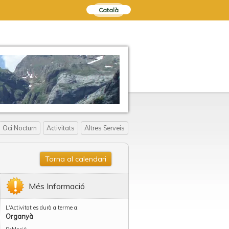
Català
Oci Nocturn
Activitats
Altres Serveis
Torna al calendari
Més Informació
L'Activitat es durà a terme a:
Organyà