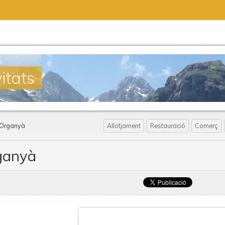
itats
'Organyà
Allotjament
Restauració
Comerç
ganyà