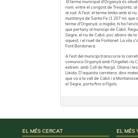
El terme municipal d'Organyà és situat 
nom, entre el congost de Tresponts, al n
al sud. A l'est, el terme limita amb el ri
muntanya de Santa Fe (1.207 m), que do
terme d'Organyà, a migdia, hi ha l'enc
que pertany al municipi de Cabó. Regue
Segre, el riu de Cabó, poc abans de l
aquest, i el riuet de Fontanet. La vila s
Font Bordonera.
A l'est del municipi transcorre la carr
comunica Organyà amb l'Urgellet i la Ce
extrem, amb Coll de Nargó, Oliana i le
Lleida. D'aquesta carretera, dins mateix 
que va a la vall de Cabó i a Montanissel
el Segre, porta fins a Fígols.
EL MÉS CERCAT
EL MÉS