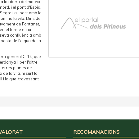
a la ribera del mateix
ord, i el pont d'Espia,
u Segre i a l'oest amb la
mina la vila. Dins del
lavament de Fontanet,
n el terme el riu
a seva confluència amb
'abasta de l'aigua de la
etera general C-14, que
rdanya i, per l'altre
s terres planes de
de la vila, hi surt la
l i la que, travessant
 VALORAT
RECOMANACIONS