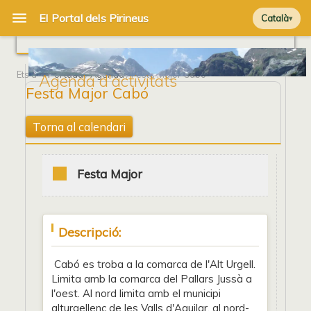
Català
Ets a
Portada
/
Agenda
/ Festa Major Cabó
Agenda d'activitats
Festa Major Cabó
Torna al calendari
Festa Major
Descripció:
Cabó es troba a la comarca de l'Alt Urgell.
Limita amb la comarca del Pallars Jussà a
l'oest. Al nord limita amb el municipi
alturgellenc de les Valls d'Aguilar, al nord-