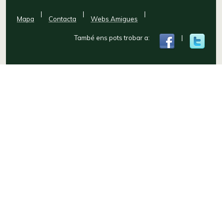
|
|
|
Mapa
Contacta
Webs Amigues
També ens pots trobar a:
|