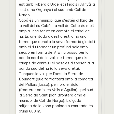
est amb Ribera d'Urgellet i Fígols i Alinyà, a
l'est amb Organyà i al sud amb Coll de
Nargó.
Cabó és un municipi que s'estén al llarg de
la vall del riu Cabó. La vall de Cabó és molt
ampla i rica tenint en compte el cabal del
riu. És orientada d'oest a est, amb una
forma que denota la seva formació glacial i
amb el riu formant un profund solc amb
secció en forma de V. El riu passa per la
banda nord de la vall, de forma que els
camps de conreu i el bosc es disposen a la
banda sud del riu (a la seva dreta).
Tanquen la vall per l'oest la Serra de
Boumort (que fa frontera amb la comarca
del Pallars Jussà), pel nord el Solà
(fronterer amb les Valls d'Aguilar) i pel sud
la Serra de Sant Joan (frontera amb el
municipi de Coll de Nargó). L'alçada
mitjana de la zona poblada o conreada és
d'uns 600 m.