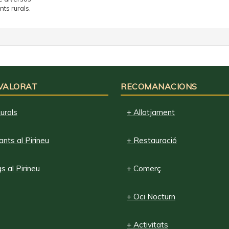
nts rurals.
 VALORAT
RECOMANACIONS
urals
+ Allotjament
nts al Pirineu
+ Restauració
 al Pirineu
+ Comerç
+ Oci Nocturn
+ Activitats