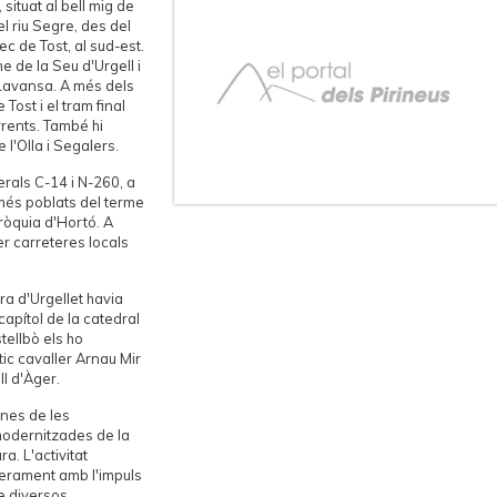
situat al bell mig de
l riu Segre, des del
ec de Tost, al sud-est.
me de la Seu d'Urgell i
 Lavansa. A més dels
e Tost i el tram final
rrents. També hi
 l'Olla i Segalers.
rals C-14 i N-260, a
 més poblats del terme
arròquia d'Hortó. A
er carreteres locals
ra d'Urgellet havia
capítol de la catedral
tellbò els ho
ic cavaller Arnau Mir
ll d'Àger.
unes de les
odernitzades de la
. L'activitat
rerament amb l'impuls
de diversos