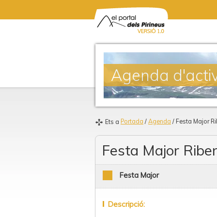
Agenda d'activ
Portada
/
Agenda
/ Festa Major Ri
Ets a
Festa Major Riber
Festa Major
Descripció: