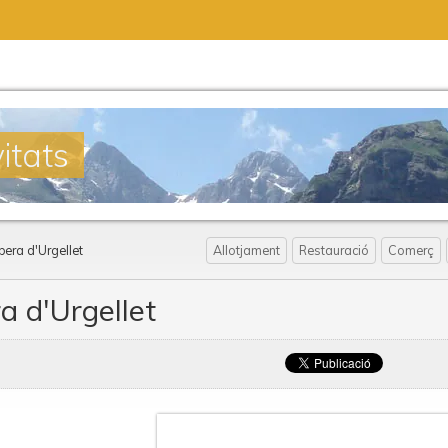
itats
bera d'Urgellet
Allotjament
Restauració
Comerç
a d'Urgellet