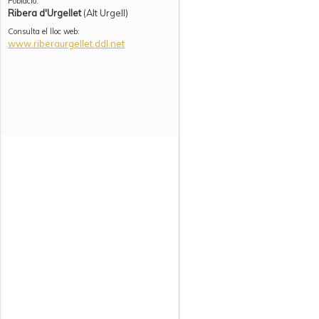
Població:
Ribera d'Urgellet
(Alt Urgell)
Consulta el lloc web:
www.riberaurgellet.ddl.net