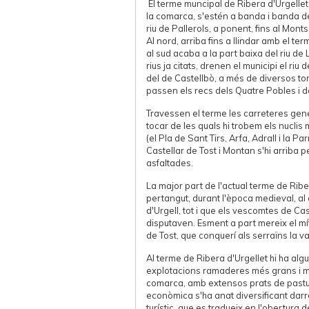
El terme muncipal de Ribera d'Urgellet, 
la comarca, s'estén a banda i banda de
riu de Pallerols, a ponent, fins al Monts
Al nord, arriba fins a llindar amb el ter
al sud acaba a la part baixa del riu de
rius ja citats, drenen el municipi el riu d
del de Castellbò, a més de diversos to
passen els recs dels Quatre Pobles i de
Travessen el terme les carreteres gene
tocar de les quals hi trobem els nuclis
(el Pla de Sant Tirs, Arfa, Adrall i la P
Castellar de Tost i Montan s'hi arriba p
asfaltades.
La major part de l'actual terme de Ribe
pertangut, durant l'època medieval, al 
d'Urgell, tot i que els vescomtes de Cas
disputaven. Esment a part mereix el mít
de Tost, que conquerí als serraïns la va
Al terme de Ribera d'Urgellet hi ha alg
explotacions ramaderes més grans i m
comarca, amb extensos prats de pastura
econòmica s'ha anat diversificant dar
turístic, que es tradueix en l'obertura 