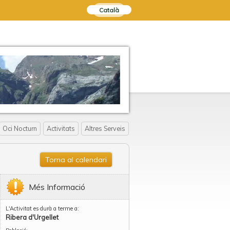
Català
Oci Nocturn
Activitats
Altres Serveis
Torna al calendari
Més Informació
L'Activitat es durà a terme a:
Ribera d'Urgellet