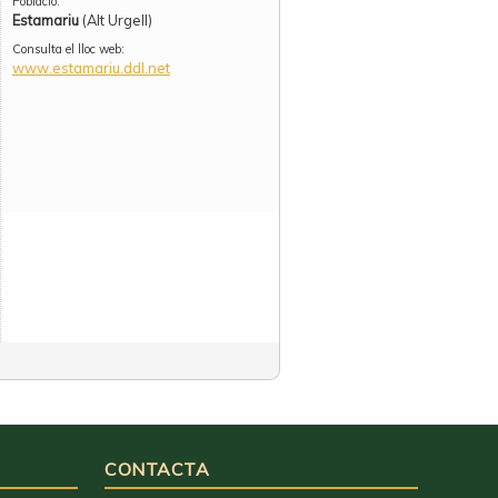
Població:
Estamariu
(Alt Urgell)
Consulta el lloc web:
www.estamariu.ddl.net
CONTACTA