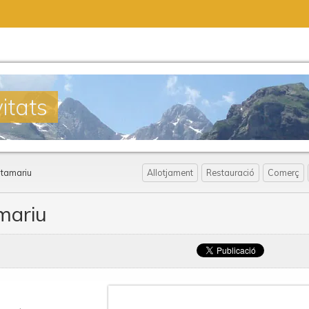
itats
stamariu
Allotjament
Restauració
Comerç
mariu