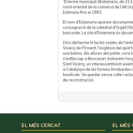
El terme municipal dEstamariu, de 21 km
nord-oriental de la comarca de l'Alt U
Estimariu fins el 1983.
El nom d'Estamariu apareix documentat
consagració de la catedral d'Urgell (St
bascoide. La vila d'Estamariu és docu
Dins del terme hi ha les restes de l'an
Vicenç de Pinsent, l'església del qual 
una balma. Als afores del poble, vora 
s'enfila cap a Bescaran, trobarem l'e
Sant Vicenç, un interessantíssim exem
a Catalunya de les formes llombardes i
basilicals. Va quedar sense culte i act
de reconstrucció.
EL MÉS CERCAT
EL MÉS