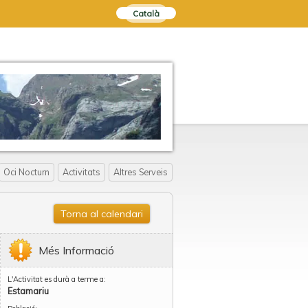
Català
Oci Nocturn
Activitats
Altres Serveis
Torna al calendari
Més Informació
L'Activitat es durà a terme a:
Estamariu