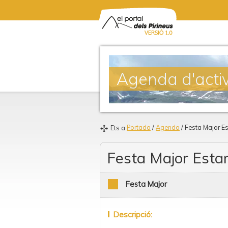
Agenda d'activ
Portada
/
Agenda
/ Festa Major E
Ets a
Festa Major Esta
Festa Major
Descripció: