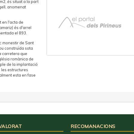
2, és situat a la part
rgell, anomenat
 en l'acta de
amariz) és d'arrel
mentada el 893.
tic monestir de Sant
fou construïda sota
la carretera que
sglésia romànica de
ple de la implantació
 les estructures
ualment esta en fase
 VALORAT
RECOMANACIONS