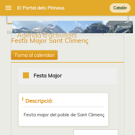
Català
Ets a
Portada
/
Agenda
/ Festa Major Sant Climenç
Agenda d'activitats
Festa Major Sant Climenç
Torna al calendari
Festa Major
Descripció:
Festa major del poble de Sant Climenç