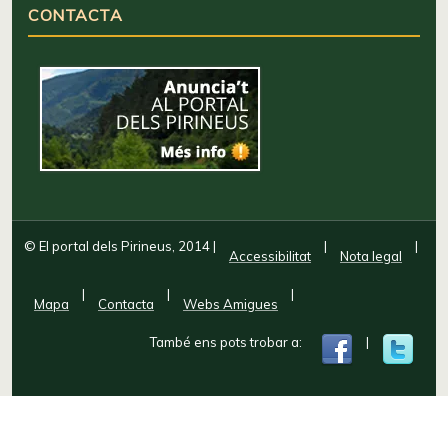
CONTACTA
© El portal dels Pirineus, 2014
|
|
|
Accessibilitat
Nota legal
|
|
|
Mapa
Contacta
Webs Amigues
També ens pots trobar a:
|