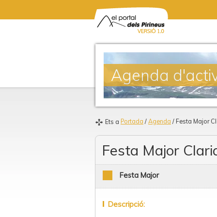
Agenda d'activ
Portada
/
Agenda
/ Festa Major C
Ets a
Festa Major Clar
Festa Major
Descripció: