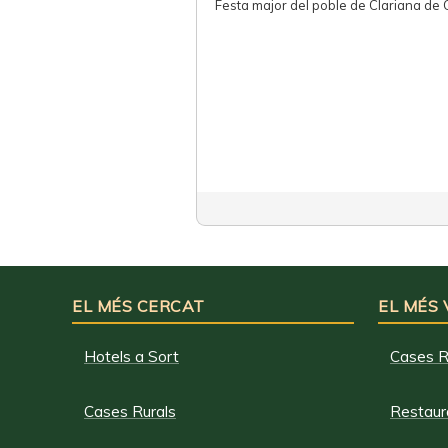
Festa major del poble de Clariana de
EL MÉS CERCAT
EL MÉS
Hotels a Sort
Cases R
Cases Rurals
Restaura