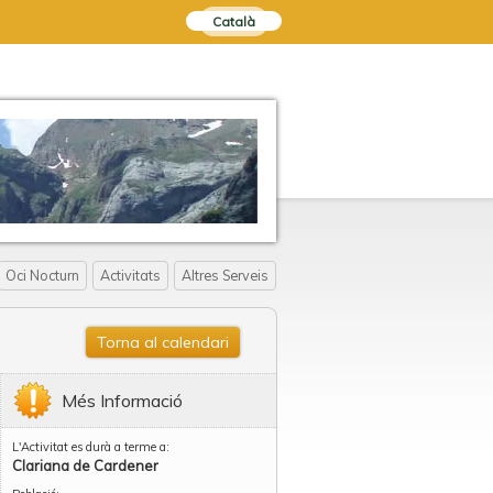
Català
Oci Nocturn
Activitats
Altres Serveis
Torna al calendari
Més Informació
L'Activitat es durà a terme a:
Clariana de Cardener