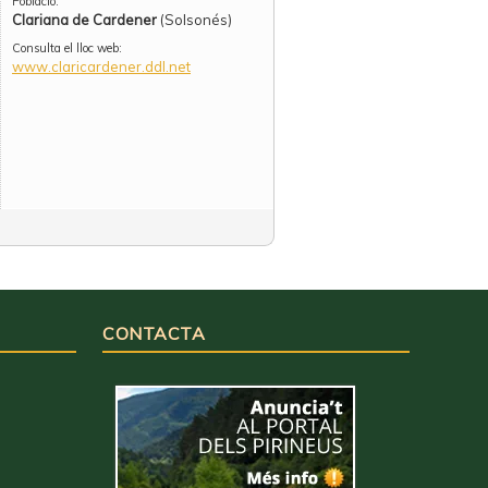
Població:
Clariana de Cardener
(Solsonés)
Consulta el lloc web:
www.claricardener.ddl.net
CONTACTA