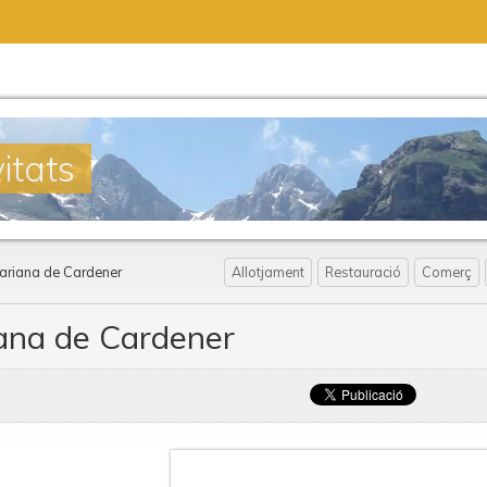
itats
lariana de Cardener
Allotjament
Restauració
Comerç
iana de Cardener