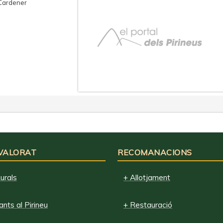
 Cardener
 VALORAT
RECOMANACIONS
urals
+ Allotjament
nts al Pirineu
+ Restauració