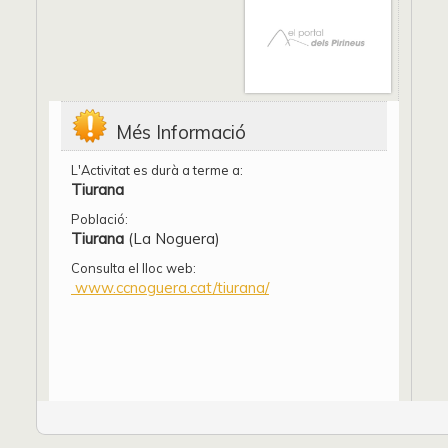
Més Informació
L'Activitat es durà a terme a:
Tiurana
Població:
Tiurana
(La Noguera)
Consulta el lloc web:
www.ccnoguera.cat/tiurana/