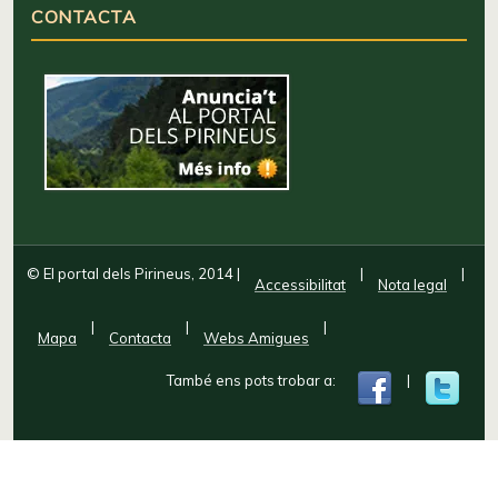
CONTACTA
© El portal dels Pirineus, 2014
|
|
|
Accessibilitat
Nota legal
|
|
|
Mapa
Contacta
Webs Amigues
També ens pots trobar a:
|