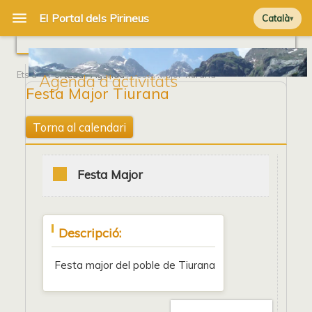
Català
Ets a
Portada
/
Agenda
/ Festa Major Tiurana
Agenda d'activitats
Festa Major Tiurana
Torna al calendari
Festa Major
Descripció:
Festa major del poble de Tiurana