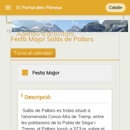
Català
Ets a
Portada
/
Agenda
/ Festa Major Salàs de Pallars
Agenda d'activitats
Festa Major Salàs de Pallars
Torna al calendari
Festa Major
Descripció:
Salàs de Pallars es troba situat a
l’anomenada Conca Alta de Tremp, entre
les poblacions de la Pobla de Segur i
Tremp, al Pallars Jussà, a 573 m. sobre el