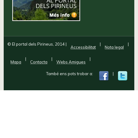
© El portal dels Pirineus, 2014
|
|
|
Accessibilitat
Nota legal
|
|
|
Mapa
Contacta
Webs Amigues
També ens pots trobar a:
|