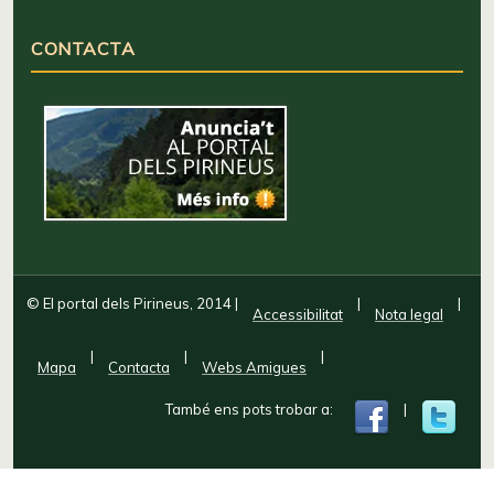
CONTACTA
© El portal dels Pirineus, 2014
|
|
|
Accessibilitat
Nota legal
|
|
|
Mapa
Contacta
Webs Amigues
També ens pots trobar a:
|