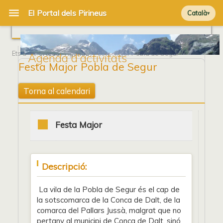
Català
Ets a
Portada
/
Agenda
/ Festa Major Pobla de Segur
Agenda d'activitats
Festa Major Pobla de Segur
Torna al calendari
Festa Major
Descripció:
La vila de la Pobla de Segur és el cap de
la sotscomarca de la Conca de Dalt, de la
comarca del Pallars Jussà, malgrat que no
pertany al municipi de Conca de Dalt, sinó