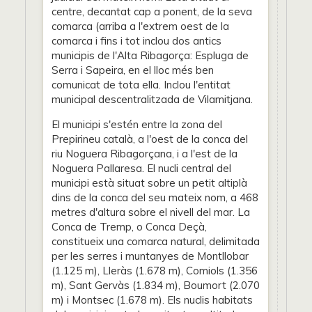
centre, decantat cap a ponent, de la seva
comarca (arriba a l'extrem oest de la
comarca i fins i tot inclou dos antics
municipis de l'Alta Ribagorça: Espluga de
Serra i Sapeira, en el lloc més ben
comunicat de tota ella. Inclou l'entitat
municipal descentralitzada de Vilamitjana.
El municipi s'estén entre la zona del
Prepirineu català, a l'oest de la conca del
riu Noguera Ribagorçana, i a l'est de la
Noguera Pallaresa. El nucli central del
municipi està situat sobre un petit altiplà
dins de la conca del seu mateix nom, a 468
metres d'altura sobre el nivell del mar. La
Conca de Tremp, o Conca Deçà,
constitueix una comarca natural, delimitada
per les serres i muntanyes de Montllobar
(1.125 m), Lleràs (1.678 m), Comiols (1.356
m), Sant Gervàs (1.834 m), Boumort (2.070
m) i Montsec (1.678 m). Els nuclis habitats