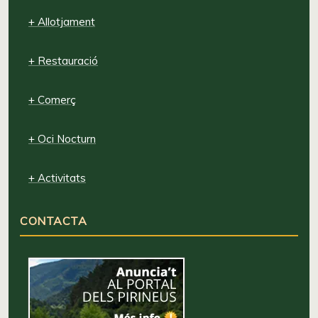
+ Allotjament
+ Restauració
+ Comerç
+ Oci Nocturn
+ Activitats
CONTACTA