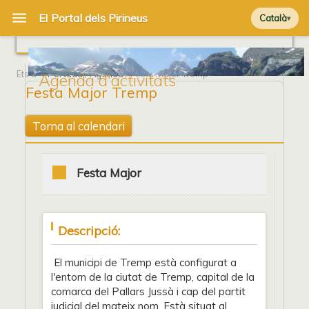
Català
Ets a
Portada
/
Agenda
/ Festa Major Tremp
Agenda d'activitats
Festa Major Tremp
Torna al calendari
Festa Major
Descripció:
El municipi de Tremp està configurat a
l'entorn de la ciutat de Tremp, capital de la
comarca del Pallars Jussà i cap del partit
judicial del mateix nom. Està situat al