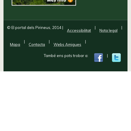
© El portal dels Pirineus, 2014
|
|
|
Accessibilitat
Nota legal
|
|
|
Mapa
Contacta
Webs Amigues
També ens pots trobar a:
|