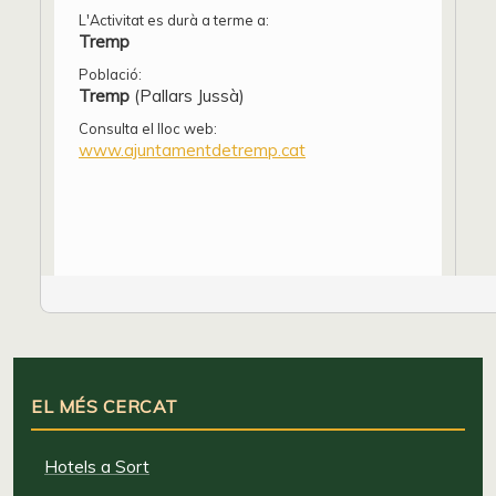
L'Activitat es durà a terme a:
Tremp
Població:
Tremp
(Pallars Jussà)
Consulta el lloc web:
www.ajuntamentdetremp.cat
EL MÉS CERCAT
Hotels a Sort