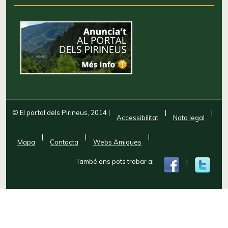
© El portal dels Pirineus, 2014
|
|
|
Accessibilitat
Nota legal
|
|
|
Mapa
Contacta
Webs Amigues
També ens pots trobar a:
|