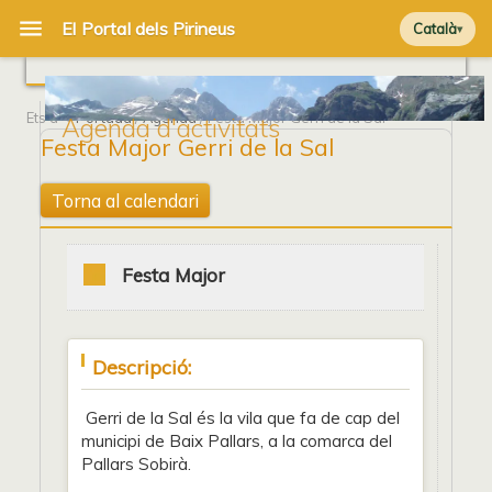
Català
Ets a
Portada
/
Agenda
/ Festa Major Gerri de la Sal
Agenda d'activitats
Festa Major Gerri de la Sal
Torna al calendari
Festa Major
Descripció:
Gerri de la Sal és la vila que fa de cap del
municipi de Baix Pallars, a la comarca del
Pallars Sobirà.