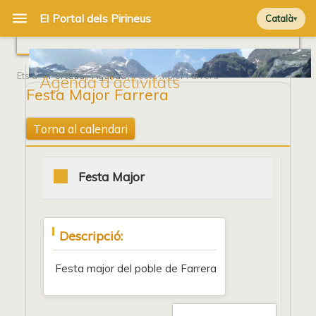
Català
Ets a
Portada
/
Agenda
/ Festa Major Farrera
Agenda d'activitats
Festa Major Farrera
Torna al calendari
Festa Major
Descripció:
Festa major del poble de Farrera