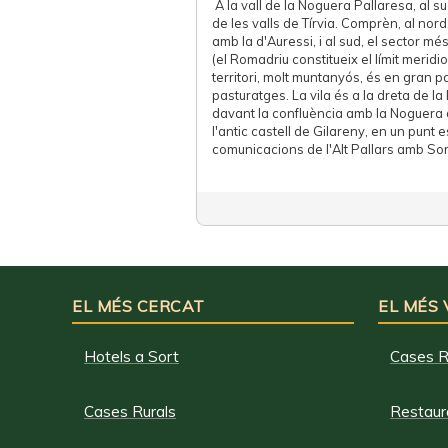
A la vall de la Noguera Pallaresa, al su
de les valls de Tírvia. Comprèn, al nord
amb la d'Auressi, i al sud, el sector mé
(el Romadriu constitueix el límit meridio
territori, molt muntanyós, és en gran p
pasturatges. La vila és a la dreta de l
davant la confluència amb la Noguera d
l'antic castell de Gilareny, en un punt e
comunicacions de l'Alt Pallars amb Sor
EL MÉS CERCAT
EL MÉS
Hotels a Sort
Cases R
Cases Rurals
Restaura