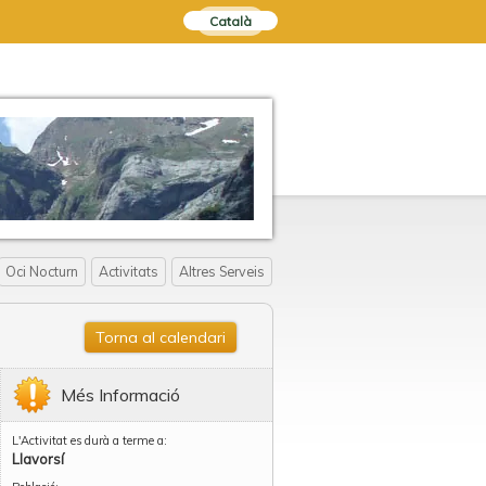
Català
Oci Nocturn
Activitats
Altres Serveis
Torna al calendari
Més Informació
L'Activitat es durà a terme a:
Llavorsí