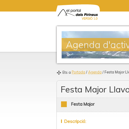
Agenda d'activ
Portada
/
Agenda
/ Festa Major Ll
Ets a
Festa Major Llavo
Festa Major
Descripció: