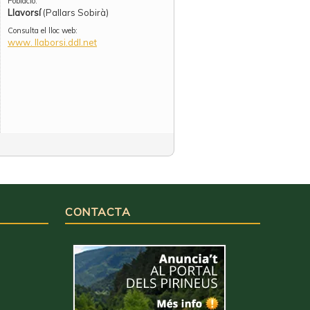
Població:
Llavorsí
(Pallars Sobirà)
Consulta el lloc web:
www. llaborsi.ddl.net
CONTACTA