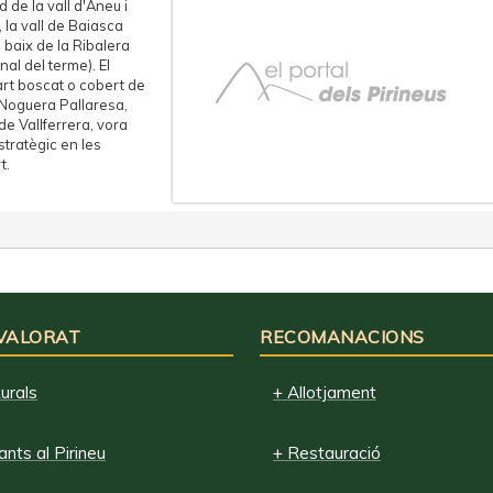
d de la vall d'Àneu i
, la vall de Baiasca
s baix de la Ribalera
nal del terme). El
art boscat o cobert de
a Noguera Pallaresa,
e Vallferrera, vora
stratègic en les
t.
 VALORAT
RECOMANACIONS
urals
+ Allotjament
nts al Pirineu
+ Restauració