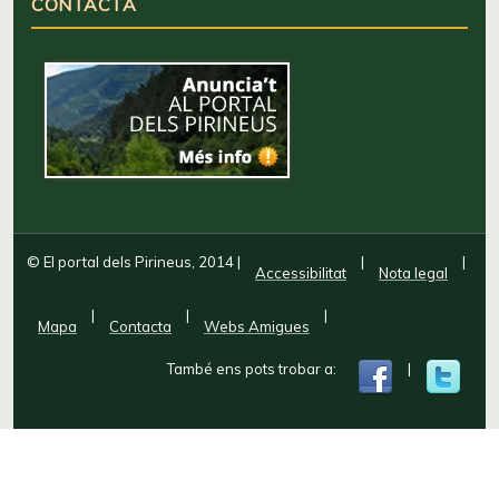
CONTACTA
© El portal dels Pirineus, 2014
|
|
|
Accessibilitat
Nota legal
|
|
|
Mapa
Contacta
Webs Amigues
També ens pots trobar a:
|