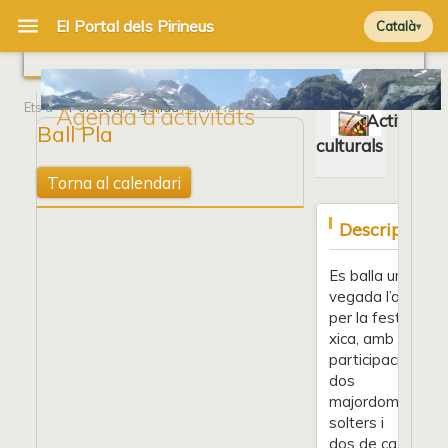
Català
Ets a
Portada
/
Agenda
/ Ball Pla
Agenda d'activitats
Activitats
Ball Pla
culturals
Torna al calendari
Descripció:
Es balla una
vegada l’any,
per la festa
xica, amb la
participació de
dos
majordoms
solters i
dos de casats.