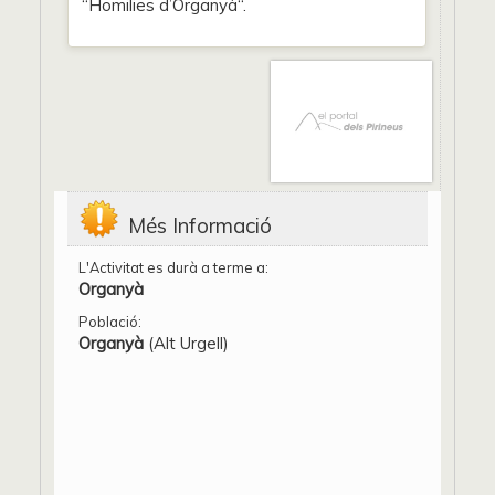
“Homilies d’Organyà“.
Més Informació
L'Activitat es durà a terme a:
Organyà
Població:
Organyà
(Alt Urgell)