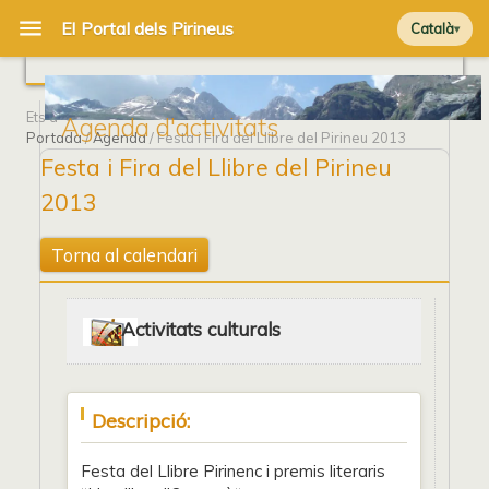
Català
Ets a
Agenda d'activitats
Portada
/
Agenda
/ Festa i Fira del Llibre del Pirineu 2013
Festa i Fira del Llibre del Pirineu
2013
Torna al calendari
Activitats culturals
Descripció:
Festa del Llibre Pirinenc i premis literaris