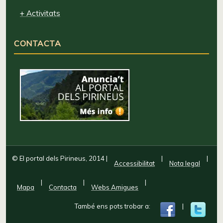
+ Activitats
CONTACTA
© El portal dels Pirineus, 2014
|
|
|
Accessibilitat
Nota legal
|
|
|
Mapa
Contacta
Webs Amigues
També ens pots trobar a:
|