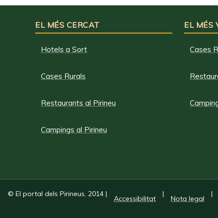
EL MÉS CERCAT
EL MÉS
Hotels a Sort
Cases R
Cases Rurals
Restaura
Restaurants al Pirineu
Campings
Campings al Pirineu
© El portal dels Pirineus, 2014
|
|
|
Accessibilitat
Nota legal