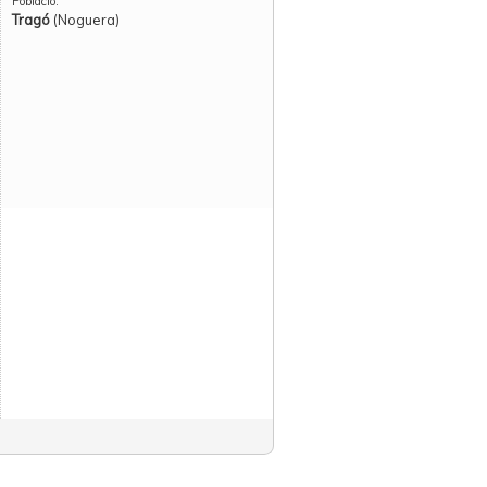
Població:
Tragó
(Noguera)