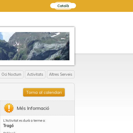
Català
Oci Nocturn
Activitats
Altres Serveis
Torna al calendari
Més Informació
L'Activitat es durà a terme a:
Tragó