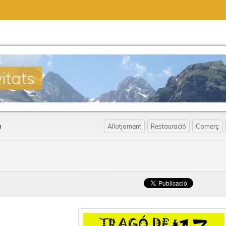
itats
a
Allotjament
Restauració
Comerç