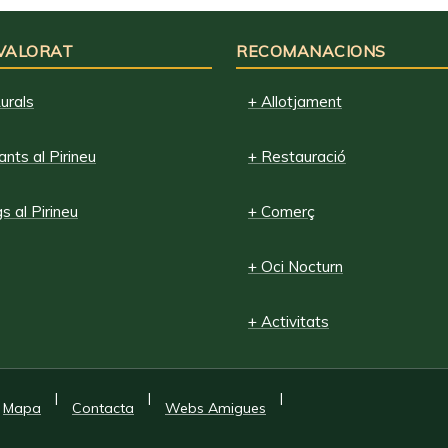
 VALORAT
RECOMANACIONS
urals
+ Allotjament
nts al Pirineu
+ Restauració
 al Pirineu
+ Comerç
+ Oci Nocturn
+ Activitats
|
|
|
Mapa
Contacta
Webs Amigues