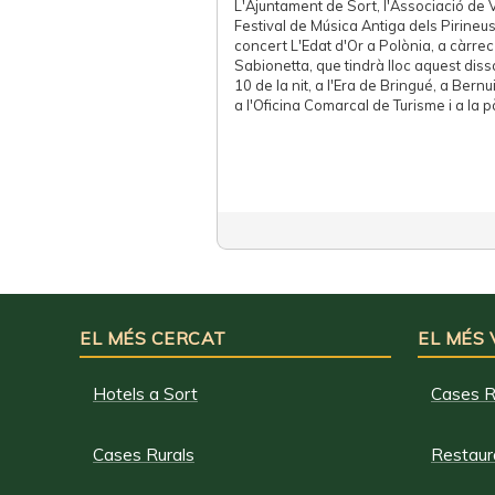
L'Ajuntament de Sort, l'Associació de V
Festival de Música Antiga dels Pirineu
concert L'Edat d'Or a Polònia, a càrre
Sabionetta, que tindrà lloc aquest diss
10 de la nit, a l'Era de Bringué, a Bern
a l'Oficina Comarcal de Turisme i a la
EL MÉS CERCAT
EL MÉS
Hotels a Sort
Cases R
Cases Rurals
Restaura