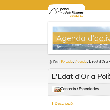
Agenda d'activ
Portada
/
Agenda
/ L'Edat d'Or a 
Ets a
L'Edat d'Or a Pol
Concerts / Espectacles
Descripció: