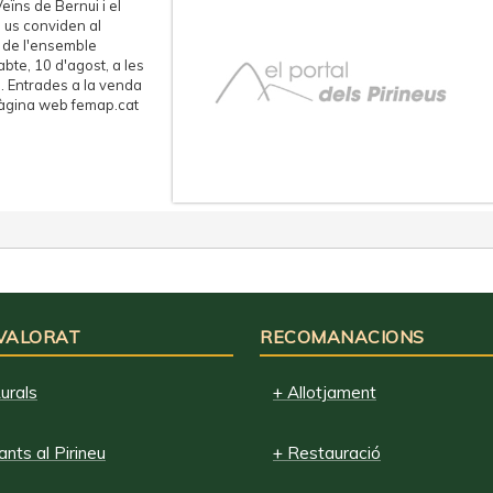
eïns de Bernui i el
s us conviden al
c de l'ensemble
abte, 10 d'agost, a les
ui. Entrades a la venda
 pàgina web femap.cat
 VALORAT
RECOMANACIONS
urals
+ Allotjament
nts al Pirineu
+ Restauració