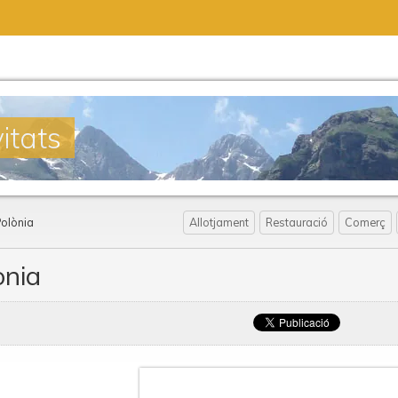
itats
Polònia
Allotjament
Restauració
Comerç
ònia