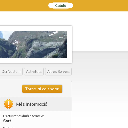
Català
Oci Nocturn
Activitats
Altres Serveis
Torna al calendari
Més Informació
L'Activitat es durà a terme a:
Sort