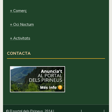
+ Comerç
+ Oci Nocturn
+ Activitats
CONTACTA
© El portal dels Pirineus, 2014
|
|
|