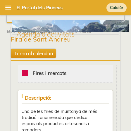
Català
Ets a
Portada
/
Agenda
/ Fira de Sant Andreu
Agenda d'activitats
Fira de Sant Andreu
Torna al calendari
Fires i mercats
Descripció:
Una de les fires de muntanya de més
tradició i anomenada que dedica
espais als productes artesanals i
ramaders.