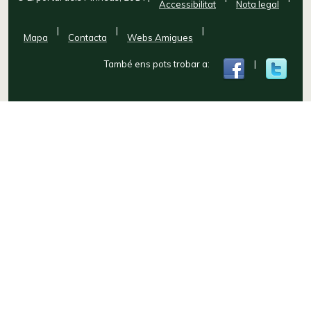
Accessibilitat
Nota legal
|
|
|
Mapa
Contacta
Webs Amigues
També ens pots trobar a:
|